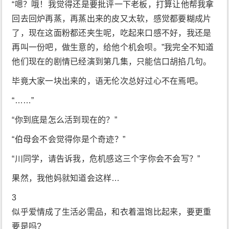
“嗯？哦！我觉得还是要批评一下老板，打算让他帮我拿
回去回炉再蒸，再蒸出来的皮又太软，感觉都要糊成片
了，现在这面粉都还夹生呢，吃起来口感不好，我还是
再叫一份吧，做生意的，给他个机会呗。”我完全不知道
他们现在的剧情已经演到第几集，只能信口胡掐几句。
毕竟大家一块出来的，语无伦次总好过心不在焉吧。
“……”
“你到底是怎么活到现在的？”
“伯母会不会觉得你是个奇迹？”
“川同学，请告诉我，危机感这三个字你会不会写？”
果然，我他妈就知道会这样…
3
似乎爱情成了生活必需品，和衣着温饱比起来，要更重
要是吗?