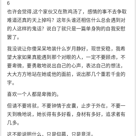
6
也许会觉得,这个家伙又在熬鸡汤了，感情的事不去争取
难道还真的天上掉吗？这年头谁还相信什么总会遇到对
的人这样的鬼话？说白了就只是一篇单身狗的自我安慰
罢了。
我没说让你傻呆呆地装什么岁月静好，现世安稳，我希
望大家如果真能遇到那个对眼的人，一定不要顾虑，不
要卑微，要勇敢地说出自己的心声，表达自己的想法，
大大方方地站在她或他的面前，说出那几个重若千金的
字。
喜欢一个人都是卑微的。
但请不要将就，不要钟情于皮囊，止步于外在，不要一
天到晚地说，她长得有多好看，身材有多好，追求者有
几多。
这不能说明什么，只是仰慕，只是意淫。