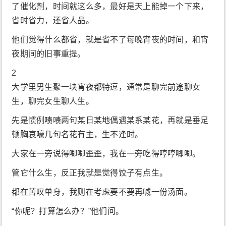
了催化剂，时间就这么多，最好是天上能掉一个下来，
省时省力，还省人品。
他们觉得什么都省，就是省不了每晚宵夜的时间，和宵
夜期间的旧事重提。
2
大学里男生聚一块宵夜都特逗，通常是聊完前途聊女
生，聊完女生聊人生。
先是惯例啧啧两句某日某地偶遇某系某花，再就是垂足
顿胸哀嚎几句名花有主，生不逢时。
大家在一旁说得唧唧歪歪，我在一旁吃得哼哼唧唧。
管它什么生，反正我就是觉得饺子有点生。
都在苦叹单身，我则在考虑要不要再喊一份汤面。
“你呢？打算怎么办？”他们问。