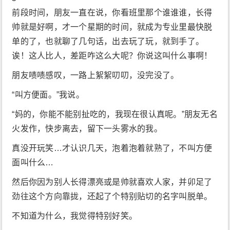
前段时间，朋友一直在说，你看班里那个谁谁谁，长得
帅就是好啊，才一个星期的时间，就成为专业里最快脱
单的了，也就聊了几句话，出去玩了玩，就到手了。
诶！这人比人，差距咋这么大呢？你说这叫什么事啊！
朋友啧啧感叹，一路上絮絮叨叨，没完没了。
“叫方便面。”我说。
“妈的，你能不能别扯吃的，我现在很认真呢。”朋友无名
火发作，快步离去，留下一头雾水的我。
真没开玩笑…才认识几天，泡着泡着就熟了，不叫方便
面叫什么…
然后你因为别人长得漂亮或是帅就喜欢人家，并卯足了
劲往这个方向靠拢，还起了个特别贴切的名字叫脱单。
不知道为什么，我觉得特别好笑。