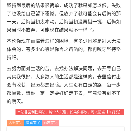
坚持到最后的结果很简单，成功了就是如愿以偿，失败
了也没给自己留下遗憾。但放弃了就可能会有后悔的那
一天，后悔当初太冲动，后悔当初没再挺一挺，后悔如
果当时不放弃，可能现在结果就不一样了。
不论你现在面临着怎样的困境，有多少困难是别人无法
体会的，有多少心酸是你言之凿凿的，都再咬牙坚持坚
持吧。
去努力面对生活的苦，去找办法解决问题，去开导自己
其实我很好，大多数人的生活都是这样的，去坚信付出
会有收获，经历都是经验。人生没有白走的路，每一步
都算数，请你一定一定要好好走下去，毕竟没有到不了
的明天。
本站非营利性网站，纯个人兴趣，如果你喜欢，可以适当【￥打赏】
人生文字
情感文字
励志文字