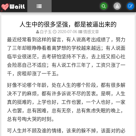
人生中的很多坚强，都是被逼出来的
白子玉
2020-07-06
情感文章
最近经常看到这样的留言，有人说高考出成绩了，努力
了三年却眼睁睁看着离梦想的学校越来越远；有人说面
临毕业很迷茫，去考研怕坚持不下去，去上班又担心社
会险恶自己不适应；有人说工作三年了，工资只涨了一
千，房租却涨了一千五。
好像不论哪个年龄，处在人生的哪个阶段，都有很多解
决不了的麻烦，都有许多诉说不尽的苦衷。是啊，人生
真的挺难的，上学也好，工作也罢，一个人也好，一家
人也罢，总有困难，总有无奈，总有焦虑失眠的晚上，
总有号啕大哭的时刻。
可人生并不顾及谁的情绪，该来的躲不掉，该面对的必