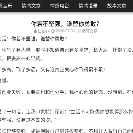
感音乐
情感文章
情感电台
情感语录
故事文章
你若不坚强，谁替你勇敢？
杜言心
2020-07-06
情感文章
的话：你若不坚强，谁替你勇敢？
，生气了有人哄，那时不知道自己有多幸福；长大后，摔倒了没
强，把委屈往心里藏。
了多高、飞了多远，又有谁真正关心你飞得累不累？
最懂。
遇创业失败，女朋友也和他分手，我担心他的状态，没想到，在
说了一句话，让我印象特别深刻：“生活不可能像你想象得那么
越坚强，没有过不去的坎。”
必须足够坚强，或是假装自己很好很坚强，不想让人看出自己的