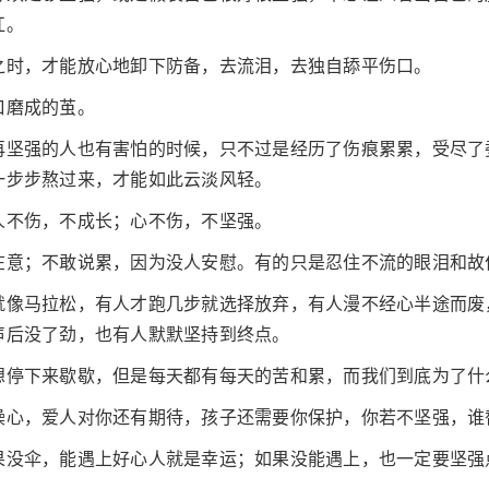
扛。
之时，才能放心地卸下防备，去流泪，去独自舔平伤口。
口磨成的茧。
再坚强的人也有害怕的时候，只不过是经历了伤痕累累，受尽了
一步步熬过来，才能如此云淡风轻。
人不伤，不成长；心不伤，不坚强。
在意；不敢说累，因为没人安慰。有的只是忍住不流的眼泪和故
就像马拉松，有人才跑几步就选择放弃，有人漫不经心半途而废
声后没了劲，也有人默默坚持到终点。
想停下来歇歇，但是每天都有每天的苦和累，而我们到底为了什
操心，爱人对你还有期待，孩子还需要你保护，你若不坚强，谁
果没伞，能遇上好心人就是幸运；如果没能遇上，也一定要坚强