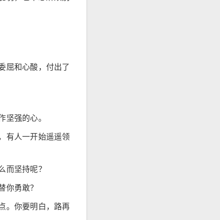
委屈和心酸，付出了
作坚强的心。
，有人一开始遥遥领
么而坚持呢？
替你勇敢？
点。你要明白，路再