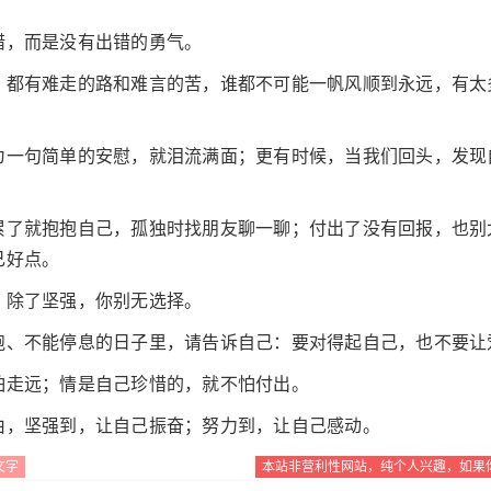
错，而是没有出错的勇气。
，都有难走的路和难言的苦，谁都不可能一帆风顺到永远，有太
为一句简单的安慰，就泪流满面；更有时候，当我们回头，发现
累了就抱抱自己，孤独时找朋友聊一聊；付出了没有回报，也别
己好点。
，除了坚强，你别无选择。
跑、不能停息的日子里，请告诉自己：要对得起自己，也不要让
怕走远；情是自己珍惜的，就不怕付出。
由，坚强到，让自己振奋；努力到，让自己感动。
文字
本站非营利性网站，纯个人兴趣，如果