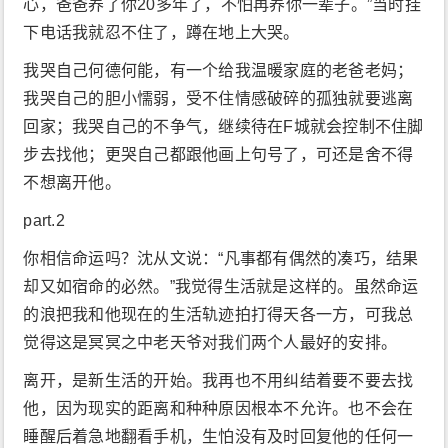
心，爸爸养了你20多年了，不怕再养你一辈子。”当时挂
下电话我就忍不住了，蹲在地上大哭。
我哭自己何德何能，有一个给我温暖家庭的老爸老妈；
我哭自己的胆小懦弱，受不住情感破碎的孤独就要逃离
回家；我哭自己的不争气，继续待在F城就会控制不住脚
步去找他；更哭自己都跟他画上句号了，可还是舍不得
不想离开他。
part.2
你相信命运吗？沈从文说：“凡事都有偶然的凑巧，结果
却又如宿命的必然。”我觉得生活就是这样的。虽然命运
的浪把我和他现在的生活轨迹拍打得天各一方，可我总
觉得这是冥冥之中老天爷对我们两个人最好的安排。
离开，是新生活的开始。我再也不用纠结着要不要去找
他，因为现实的距离和种种原因根本不允许。也不会在
睡醒后着急地翻看手机，生怕没有及时回复他的任何一