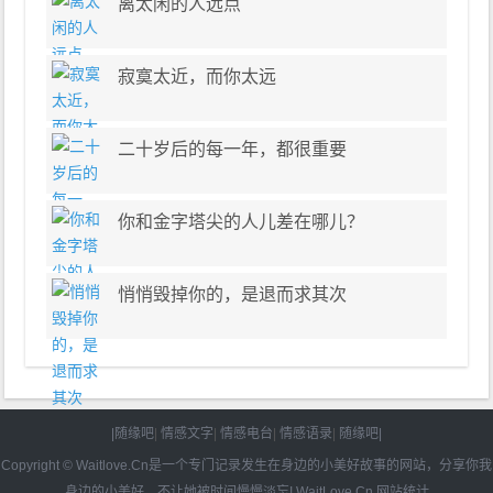
离太闲的人远点
寂寞太近，而你太远
二十岁后的每一年，都很重要
你和金字塔尖的人儿差在哪儿？
悄悄毁掉你的，是退而求其次
|随缘吧
|
情感文字
|
情感电台
|
情感语录
|
随缘吧|
Copyright © Waitlove.Cn是一个专门记录发生在身边的小美好故事的网站，分享你我
身边的小美好，不让她被时间慢慢淡忘!
WaitLove.Cn
网站统计