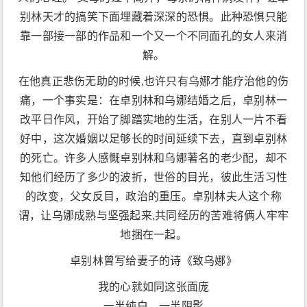
别林天才的搞笑下面埋藏着深深的恐惧。此种恐惧只能
靠一部接一部的作品和一个又一个不同面孔的女人来消
解。
在他真正悲伤无助的时候,也许只有乌娜才能疗治他的伤
痛，一个事实是：在卓别林和乌娜结婚之后，卓别林一
改平日作风，开始了脚踏实地的生活，在别人一片不看
好中，这次婚姻以足够长的时间延续下去，直到卓别林
的死亡。许多人感慨卓别林和乌娜著名的老少配，却不
知他们经历了多少的波折，世俗的目光，彼此生活习性
的改变，父女反目，政治的重压。卓别林夫人这个称
谓，让乌娜成熟与坚强起来,共同经历的苦难将俩人牢牢
地捆在一起。
卓别林曾写给妻子的诗《致乌娜》
我的心就如同这张面庞
一半纯白，一半阴影