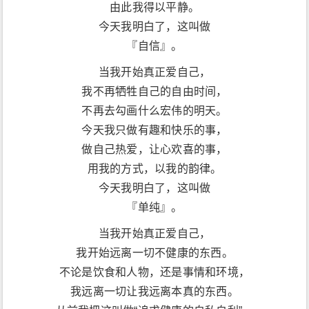
由此我得以平静。
娜才能疗治他的伤痛，一个事实是：在卓别林和乌娜
结婚之后，卓别林一改平日作风，开始了脚踏实地的
今天我明白了，这叫做
生活，在别人一片不看好中，这次婚姻以足够长的时
『自信』。
间延续下去，直到卓别林的死亡。许多人感慨卓别林
和乌娜著名的老少配，却不知他们经历了多少的波
当我开始真正爱自己，
折，世俗的目光，彼此生活习性的改变，父女反目，
政治的重压。卓别林夫人这个称谓，让乌娜成熟与坚
我不再牺牲自己的自由时间，
强起来,共同经历的苦难将俩人牢牢地捆在一起。 卓
不再去勾画什么宏伟的明天。
别林曾写给妻子的诗《致乌娜》 我的心就如同这张面
庞 一半纯白，一半阴影 我可以选择让你看见，也可
今天我只做有趣和快乐的事，
以选择坚持不让你看见 世界就像是个巨大的马戏团，
它让你兴奋，却让我惶恐 因为我知道散场后永远是
做自己热爱，让心欢喜的事，
有限温存，无限辛酸 我是留着眼泪贴这首诗的，我知
用我的方式，以我的韵律。
道很多人走在路上，从怨愤凉薄，到妥协抗争，到终
于决定去爱自己，获得深远的平静。 祝福大家，祝福
今天我明白了，这叫做
自己。...
『单纯』。
当我开始真正爱自己，
我开始远离一切不健康的东西。
不论是饮食和人物，还是事情和环境，
我远离一切让我远离本真的东西。