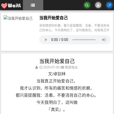
当我开始爱自己
苦和情感的折磨，都只是提醒我：活着，不要违背自
己的本心。今天我明白了，这叫做真实。当我真正开
始爱自己，我才懂得，把自己的愿望强加于人，是多
么的无礼，就算我知道，时机并不成熟 文/卓别林 当
我真正开始爱自己， 我才认识到，所有的痛苦和情感
的折磨， 都只是提醒我：活着，不要违背自己的本
心。 今天我明白了，这叫做 『真实』。 当我真正开
始爱自己， 我才懂得，把自己的愿望强加于人， 是
当我开始爱自己
多么的无礼，就算我知道，时机并不成熟， 那人也还
没有做好准备， 就算那个人就是我自己， 今天我明
2020-07-06
情感电台
白了，这叫做 『尊重』。 当我开始爱自己， 我不再
文/卓别林
渴求不同的人生， 我知道任何发生在我身边的事情，
当我真正开始爱自己，
都是对我成长的邀请。 如今，我称之为 『成熟』。
当我开始真正爱自己， 我才明白，我其实一直都在正
我才认识到，所有的痛苦和情感的折磨，
确的时间， 正确的地方，发生的一切都恰如其分。
由此我得以平静。 今天我明白了，这叫做 『自
都只是提醒我：活着，不要违背自己的本心。
信』。 当我开始真正爱自己， 我不再牺牲自己的自
今天我明白了，这叫做
由时间， 不再去勾画什么宏伟的明天。 今天我只做
有趣和快乐的事， 做自己热爱，让心欢喜的事， 用
『真实』。
我的方式，以我的韵律。 今天我明白了，这叫做