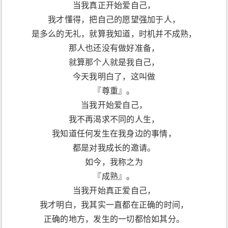
当我真正开始爱自己，
『单纯』。 当我开始真正爱自己， 我开始远离一切
不健康的东西。 不论是饮食和人物，还是事情和环
我才懂得，把自己的愿望强加于人，
境， 我远离一切让我远离本真的东西。 从前我把这
是多么的无礼，就算我知道，时机并不成熟，
叫做“追求健康的自私自利”， 但今天我明白了，这是
『自爱』。 当我开始真正爱自己， 我不再总想着要
那人也还没有做好准备，
永远正确，不犯错误。 我今天明白了，这叫做 『谦
就算那个人就是我自己，
逊』。 当我开始真正爱自己， 我不再继续沉溺于过
去， 也不再为明天而忧虑， 现在我只活在一切正在
今天我明白了，这叫做
发生的当下， 今天，我活在此时此地， 如此日复一
日。这就叫 『完美』。 当我开始真正爱自己， 我明
『尊重』。
白，我的思虑让我变得贫乏和病态， 但当我唤起了心
当我开始爱自己，
灵的力量， 理智就变成了一个重要的伙伴， 这种组
合我称之为， 『心的智慧』。 我们无须再害怕自己
我不再渴求不同的人生，
和他人的分歧，矛盾和问题， 因为即使星星有时也会
我知道任何发生在我身边的事情，
碰在一起， 形成新的世界， 今天我明白，这就是
『生命』！ 另外跟大家分享一下卓别林和妻子的故
都是对我成长的邀请。
事，最好的喜剧演员心里往往有悲怆。 乌娜的到来使
如今，我称之为
得卓别林开始拥有一种从前不曾有过的安定感觉和幸
福生活。查理·卓别林，银幕上的喜剧之王，生活中
『成熟』。
的浪子，他用一生的时间在消除贫穷投给他的心灵的
当我开始真正爱自己，
阴影，“饥寒与穷困给人的羞辱，可能更会影响一个
人的心理。”父母的过早离异，母亲的精神病发作，
我才明白，我其实一直都在正确的时间，
让卓别林天才的搞笑下面埋藏着深深的恐惧。此种恐
惧只能靠一部接一部的作品和一个又一个不同面孔的
正确的地方，发生的一切都恰如其分。
女人来消解。 在他真正悲伤无助的时候,也许只有乌