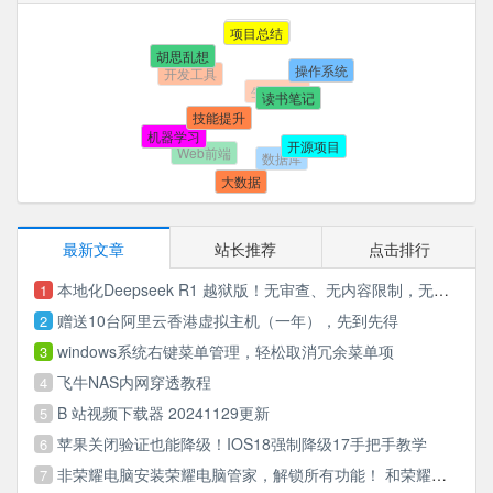
后端研发
项目总结
胡思乱想
开发工具
操作系统
生活随笔
读书笔记
技能提升
机器学习
Web前端
开源项目
数据库
大数据
最新文章
站长推荐
点击排行
本地化Deepseek R1 越狱版！无审查、无内容限制，无思想钢印，无道德制高点….
1
赠送10台阿里云香港虚拟主机（一年），先到先得
2
windows系统右键菜单管理，轻松取消冗余菜单项
3
飞牛NAS内网穿透教程
4
B 站视频下载器 20241129更新
5
苹果关闭验证也能降级！IOS18强制降级17手把手教学
6
非荣耀电脑安装荣耀电脑管家，解锁所有功能！ 和荣耀手机无缝协同
7