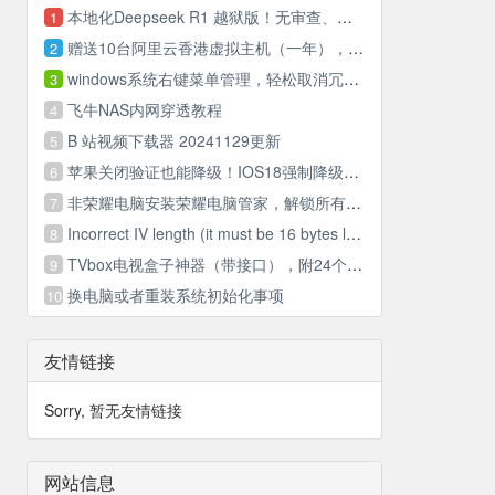
本地化Deepseek R1 越狱版！无审查、无内容限制，无思想钢印，无道德制高点….
1
赠送10台阿里云香港虚拟主机（一年），先到先得
2
windows系统右键菜单管理，轻松取消冗余菜单项
3
飞牛NAS内网穿透教程
4
B 站视频下载器 20241129更新
5
苹果关闭验证也能降级！IOS18强制降级17手把手教学
6
非荣耀电脑安装荣耀电脑管家，解锁所有功能！ 和荣耀手机无缝协同
7
Incorrect IV length (it must be 16 bytes long)
8
TVbox电视盒子神器（带接口），附24个Tvbox接口
9
换电脑或者重装系统初始化事项
10
友情链接
Sorry, 暂无友情链接
网站信息