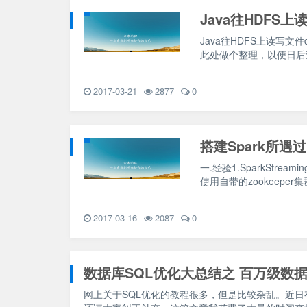
Java往HDFS上
Java往HDFS上读写
此处做个整理，以便日后查阅。
2017-03-21
2877
0
搭建Spark所遇
一.经验1.SparkStream
使用自带的zookeeper集群
2017-03-16
2087
0
数据库SQL优化大总结之 百万级数
网上关于SQL优化的教程很多，但是比较杂乱。近