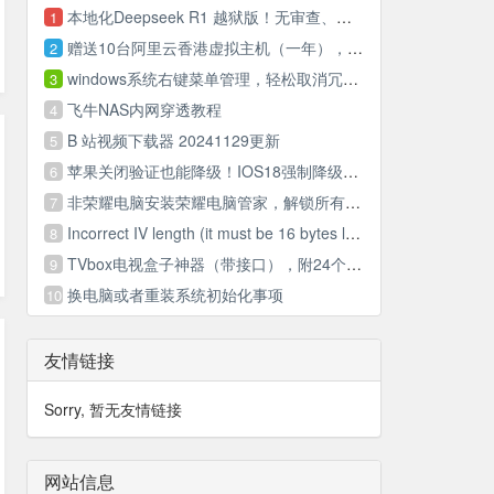
本地化Deepseek R1 越狱版！无审查、无内容限制，无思想钢印，无道德制高点….
1
赠送10台阿里云香港虚拟主机（一年），先到先得
2
windows系统右键菜单管理，轻松取消冗余菜单项
3
飞牛NAS内网穿透教程
4
B 站视频下载器 20241129更新
5
苹果关闭验证也能降级！IOS18强制降级17手把手教学
6
非荣耀电脑安装荣耀电脑管家，解锁所有功能！ 和荣耀手机无缝协同
7
Incorrect IV length (it must be 16 bytes long)
8
TVbox电视盒子神器（带接口），附24个Tvbox接口
9
换电脑或者重装系统初始化事项
10
友情链接
Sorry, 暂无友情链接
网站信息